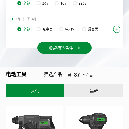
全部
20v
16v
220v
功能类别
全部
充电器
电池包
紧固类
钻类
锤镐类
角磨类
切割类
收起筛选条件
37
电动工具
筛选产品
共
个产品
人气
最新