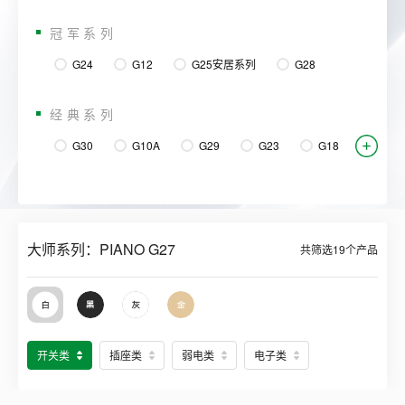
冠军系列
G24
G12
G25安居系列
G28
经典系列
G30
G10A
G29
G23
G18
G09
G26
G04
G07
G36
大师系列：PIANO G27
共筛选
19
个产品
开关类
插座类
弱电类
电子类