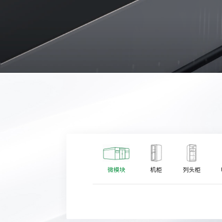
微模块
机柜
列头柜