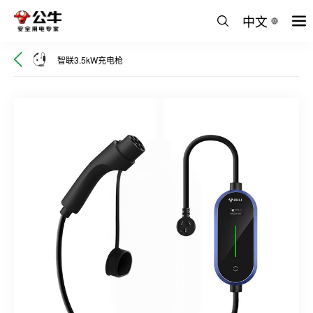
中文
智联3.5kW充电枪