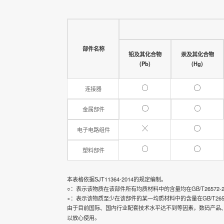
部件名称
铅及其化合物
汞及其化合物
(Pb)
(Hg)
连接器
金属部件
电子电路组件
塑料部件
本表格依据SJT11364-2014的规定编制。
○：表示该物质在该部件所有均质材料中的含量均在GB/T26572-
×：表示该物质至少在该部件的某一均质材料中的含量在GB/T2657
由于目前国际、国内行业配套技术水平达不到等因素，数码产品
以放心使用。