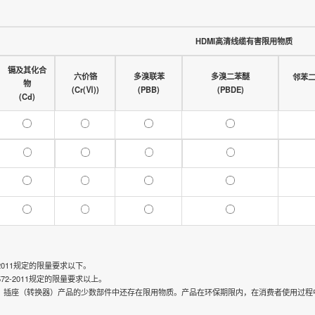
HDMI高清线缆有害限用物质
镉及其化合
六价铬
多溴联苯
多溴二苯醚
邻苯
物
(Cr(Ⅵ))
(PBB)
(PBDE)
(Cd)
2011规定的限量要求以下。
2-2011规定的限量要求以上。
、插座（转换器）产品的少数部件中还存在限用物质。产品在环保期限内，在消费者使用过程