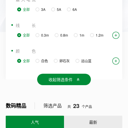
USB A-Lightning苹果数据线
公牛TYPE C-TYPE C数据线
全部
3A
5A
6A
公牛USB A-TYPE C数据线
线长
全部
0.3m
0.8m
1m
1.2m
1.5m
1.8m
2m
颜色
全部
白色
卵石灰
远山蓝
糯米白
棉糖粉
收起筛选条件
23
数码精品
筛选产品
共
个产品
人气
最新