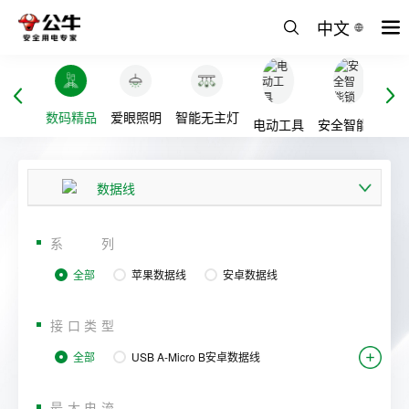
中文
充电桩
数码精品
爱眼照明
智能无主灯
生
电动工具
安全智能锁
数据线
车载充电器
系列
充电器
全部
苹果数据线
安卓数据线
快充插座
接口类型
耳机
全部
USB A-Micro B安卓数据线
移动电源
Type C-Lightning苹果数据线
最大电流
手机电池