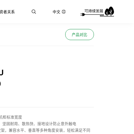
资者关系
中文
产品对比
U
0
配机柜标准宽度
，坚固耐用、散热快、接地设计防止意外触电
固定架，兼容水平、垂直等多种角度安装，轻松满足不同