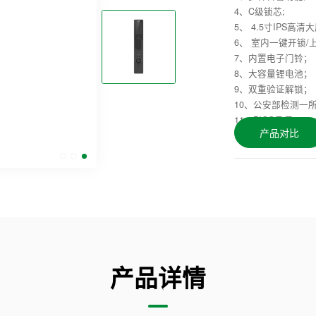
4、C级锁芯;
5、 4.5寸IPS高清
6、 室内一键开锁/
7、内置电子门铃；
8、大容量锂电池；
9、双重验证解锁；
10、公安部检测一所
11、PICC承保;
产品对比
产品详情