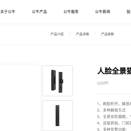
关于公牛
公牛产品
公牛服务
公牛新闻
投
产品介绍
产品详情
产品参数
人脸全景
Q35PF
1、刷脸秒开，解放
2、多种解锁方式
3、全景安防猫眼，“
4、逗留抓拍，门前
3、多种告警功能;