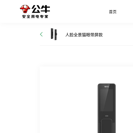
首页
人脸全景猫眼带屏款