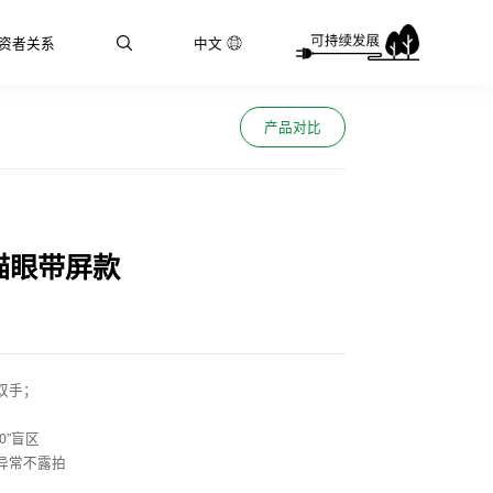
资者关系
中文
产品对比
猫眼带屏款
双手；
0”盲区
异常不露拍