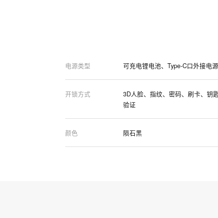
电源类型
可充电锂电池、Type-C口外接电
开锁方式
3D人脸、指纹、密码、刷卡、钥
验证
颜色
陨石黑