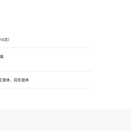
10次）
璃
王锁体、异形锁体