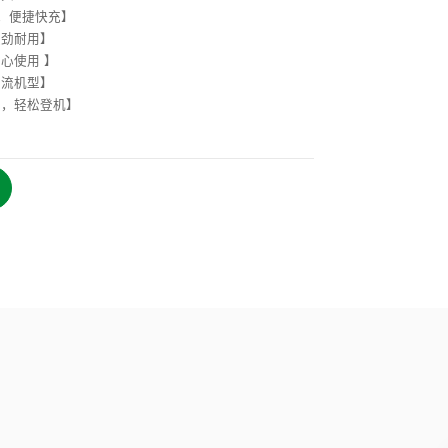
，便捷快充】
强劲耐用】
心使用 】
主流机型】
定，轻松登机】