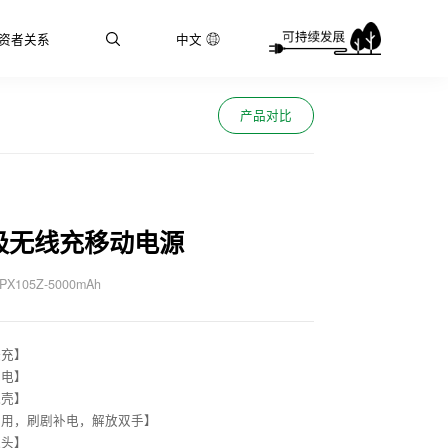
资者关系
中文
产品对比
吸无线充移动电源
PX105Z-5000mAh
快充】
充电】
脱壳】
多用，刷剧补电，解放双手】
镜头】