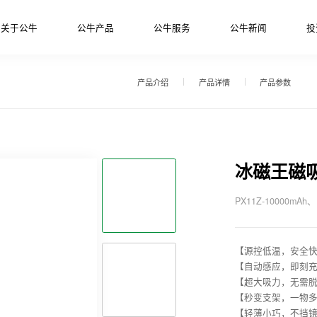
关于公牛
公牛产品
公牛服务
公牛新闻
投
产品介绍
产品详情
产品参数
冰磁王磁
PX11Z-10000mAh、
【源控低温，安全
【自动感应，即刻
【超大吸力，无需
【秒变支架，一物
【轻薄小巧，不挡