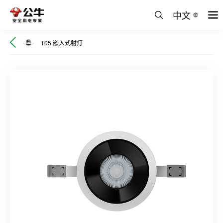
中文
T05 嵌入式射灯