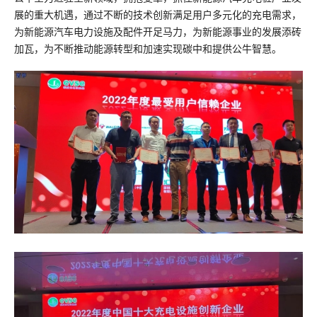
展的重大机遇，通过不断的技术创新满足用户多元化的充电需求，
为新能源汽车电力设施及配件开足马力，为新能源事业的发展添砖
加瓦，为不断推动能源转型和加速实现碳中和提供公牛智慧。