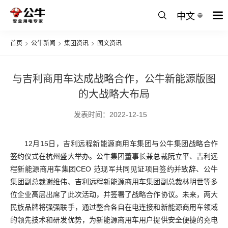
中文
首页
>
公牛新闻
>
集团资讯
>
图文资讯
与吉利商用车达成战略合作，公牛新能源版图
的大战略大布局
发表时间：2022-12-15
12月15日，吉利远程新能源商用车集团与公牛集团战略合作
签约仪式在杭州盛大举办。公牛集团董事长兼总裁阮立平、吉利远
程新能源商用车集团CEO 范现军共同见证项目签约并致辞、公牛
集团副总裁谢维伟、吉利远程新能源商用车集团副总裁林明世等多
位企业高层出席了此次活动，并签署了战略合作协议。未来，两大
民族品牌将强强联手，通过整合各自在电连接和新能源商用车领域
的领先技术和研发优势，为新能源商用车用户提供安全便捷的充电