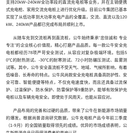
支持20kW~240kW全功率段的直流充电桩等业务，并在主销便携
式充电枪、家用交流充电桩上进行优化升级。目前公牛集团已基本
实现了从低功率到大功率充电产品的全覆盖，交流、直流以及120
kW、240kW产品都已完成布局并顺利上市。
从随车充到交流桩再到直流桩，公牛始终秉承“忠信诚和 专业
专注”的企业核心价值观，精心打磨产品品质。每一款公牛安全充
电桩都经历78项严苛安全测试，从容应对复杂极端环境。包括5
0℃的耐热测试、-30℃的耐寒测试、72小时防碾压测试、盐雾测
试等。其中，公牛安全直流桩不受天气、地域、气候所影响，有着
低噪音、长寿命的特点。公牛风尚款安全充电桩具备高防护性、安
全可靠、智能便捷等特点，不仅充电速度快，而且还具备过流保
护、过温保护、防水保护、防雷保护等9重防护，能够有效保护充
电桩以及车辆充电安全。即使处于风雨天，也能从容应对。
产品布局的完善和过硬的品质，带来了公牛在新能源市场销量
的爆发。根据尚普咨询研究数据，公牛充电桩产品今年前三季度
（1-9月）的全国销量取得领先的成绩。优异的市场成绩表明，公
牛新能源产品已获得消费者的普遍认可。