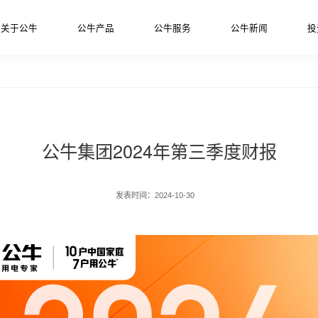
关于公牛
公牛产品
公牛服务
公牛新闻
投
公牛集团2024年第三季度财报
发表时间：2024-10-30