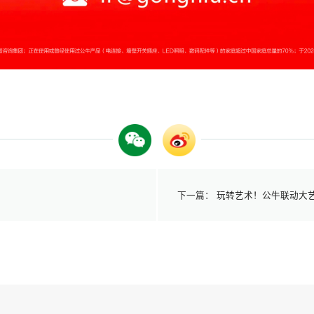
下一篇：
玩转艺术！公牛联动大