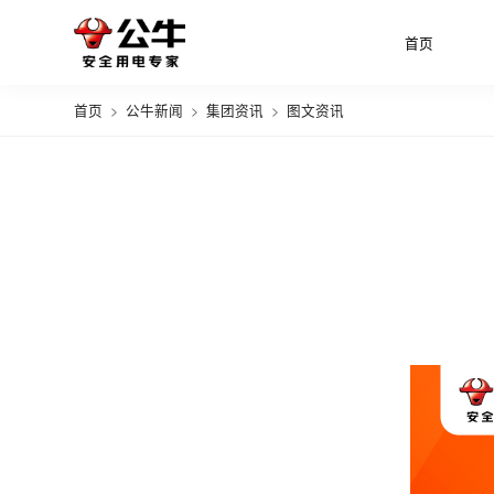
首页
首页
>
公牛新闻
>
集团资讯
>
图文资讯