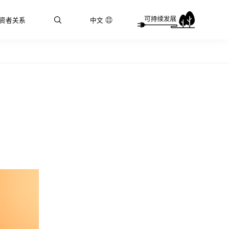
资者关系
中文