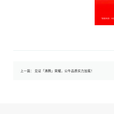
上一篇：
见证「沸腾」荣耀，公牛品质实力加冕！