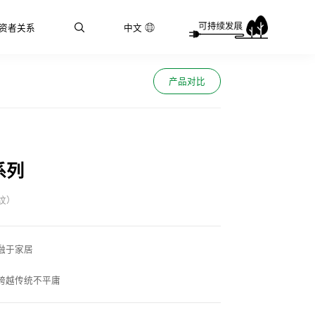
资者关系
中文
产品对比
系列
石纹）
融于家居
跨越传统不平庸