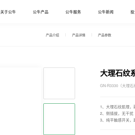
关于公牛
公牛产品
公牛服务
公牛新闻
投
产品介绍
产品详情
产品参数
大理石纹
GN-R3330（大理
1、大理石纹肌理，
2、侧插拔，无干扰
3、纯平触感开关，