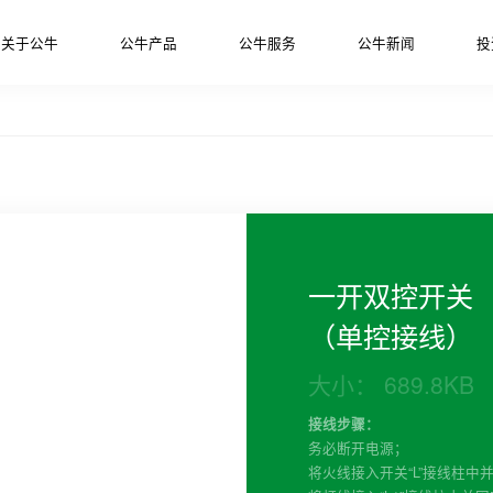
关于公牛
公牛产品
公牛服务
公牛新闻
投
一开双控开关
（单控接线）
大小： 689.8KB
接线步骤：
务必断开电源；
将火线接入开关“L”接线柱中