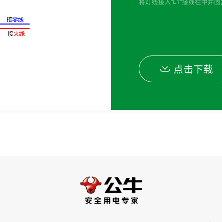
将灯线接入“L1"接线柱中并
点击下载