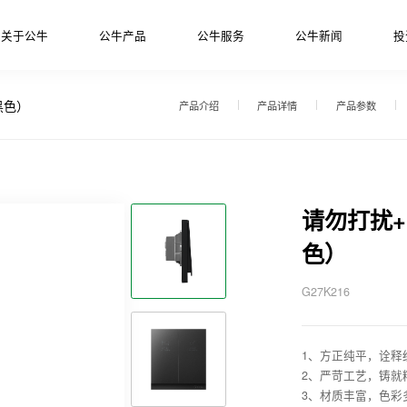
关于公牛
公牛产品
公牛服务
公牛新闻
投
黑色）
产品介绍
产品详情
产品参数
请勿打扰
色）
G27K216
1、方正纯平，诠释
2、严苛工艺，铸就
3、材质丰富，色彩