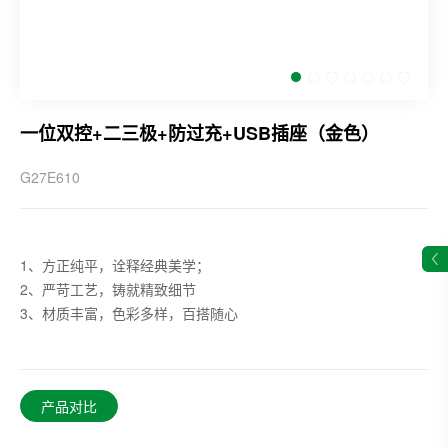
一位双控+二三极+防过充+USB插座（金色）
G27E610
1、方正纯平，诠释经典美学；
2、严苛工艺，铸就精致细节
3、材质丰富，色彩多样，百搭随心
产品对比