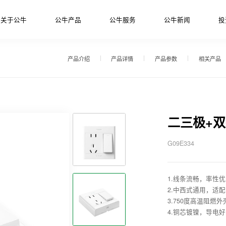
关于公牛
公牛产品
公牛服务
公牛新闻
投
产品介绍
产品详情
产品参数
相关产品
二三极+
G09E334
1.线条流畅，率性
2.中西式通用，适
3.750度高温阻燃
4.铜芯镀镍，导电