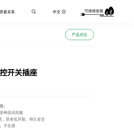
资者关系
中文
产品对比
双控开关插座
优雅；
配多种房间风格
外壳，防老化开裂，持久安全
好，不生锈