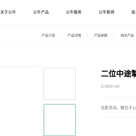
关于公牛
公牛产品
公牛服务
公牛新闻
投
产品介绍
产品详情
产品参数
相关产品
二位中途
G18K214A
光影灵动，魅见于