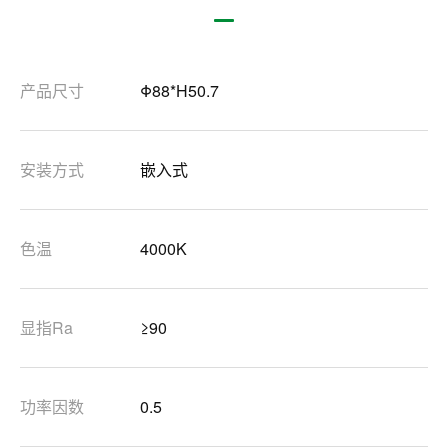
产品尺寸
Φ88*H50.7
安装方式
嵌入式
色温
4000K
显指Ra
≥90
功率因数
0.5