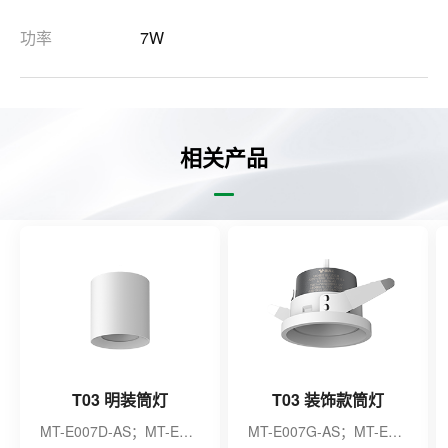
功率
7W
相关产品
T03 明装筒灯
T03 装饰款筒灯
MT-E007D-AS；MT-E007E-AS；MT-E007P-AS；MT-E007Q-AS；MT-E009J-AS；MT-E009K-AS；MT-E009L-AS；MT-E009M-AS；
MT-E007G-AS；MT-E007H-AS