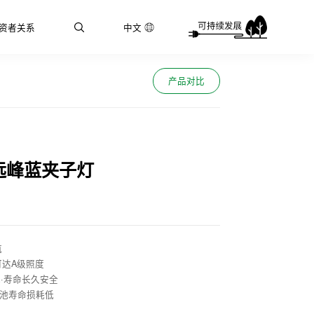
资者关系
中文
产品对比
远峰蓝夹子灯
航
可达A级照度
池·寿命长久安全
电池寿命损耗低