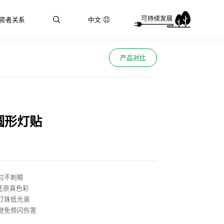
资者关系
中文
产品对比
圆形灯贴
匀不刺眼
0还原真色彩
灯珠低光衰
避免频闪伤害