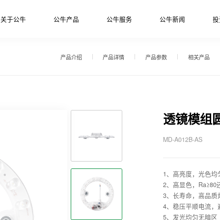
关于公牛
公牛产品
公牛服务
公牛新闻
投
产品介绍
产品详情
产品参数
相关产品
透镜模组
MD-A012B-AS
1、高亮度，光色均
2、高显色，Ra≥8
3、长寿命，高品质
4、稳压平顺电流，
5、发光均匀无暗区