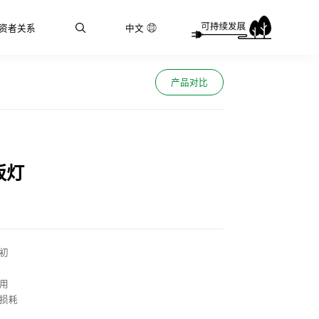
资者关系
中文
产品对比
板灯
初
用
小损耗