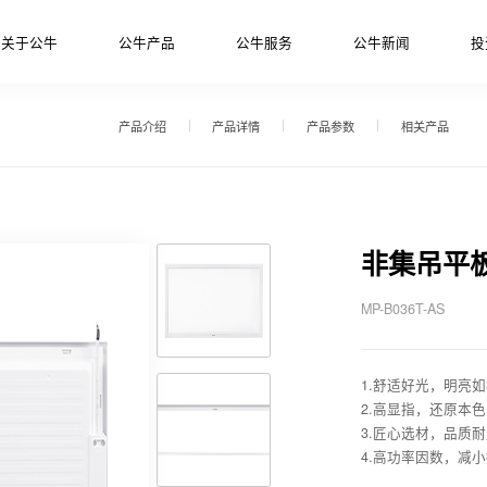
关于公牛
公牛产品
公牛服务
公牛新闻
投
产品介绍
产品详情
产品参数
相关产品
非集吊平
MP-B036T-AS
1.舒适好光，明亮如
2.高显指，还原本色
3.匠心选材，品质耐
4.高功率因数，减