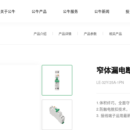
关于公牛
公牛产品
公牛服务
公牛新闻
投
产品介绍
产品详情
产品参数
相关产品
窄体漏电
LE-32Y/25A-1PN
1.体积纤巧，全
2.防触电脱扣技术
3. 接线端子运用