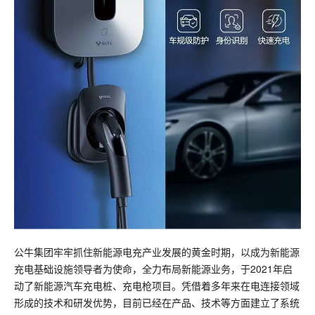
公牛集团牢牢抓住新能源电充产业发展的黄金时期，以成为新能源
充电基础设施领导者为使命，全力布局新能源业务，于2021年启
动了新能源汽车充电桩、充电枪项目。凭借着多年来在电连接领域
形成的技术和研发优势，目前已经在产品、技术等方面建立了系统