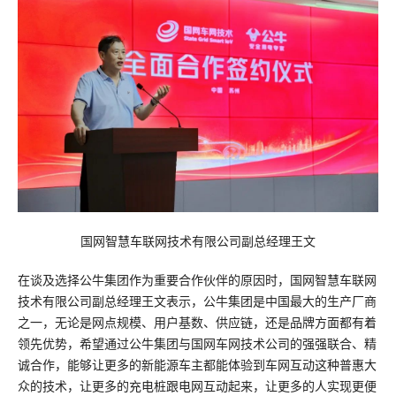
国网智慧车联网技术有限公司副总经理王文
在谈及选择公牛集团作为重要合作伙伴的原因时，国网智慧车联网
技术有限公司副总经理王文表示，公牛集团是中国最大的生产厂商
之一，无论是网点规模、用户基数、供应链，还是品牌方面都有着
领先优势，希望通过公牛集团与国网车网技术公司的强强联合、精
诚合作，能够让更多的新能源车主都能体验到车网互动这种普惠大
众的技术，让更多的充电桩跟电网互动起来，让更多的人实现更便