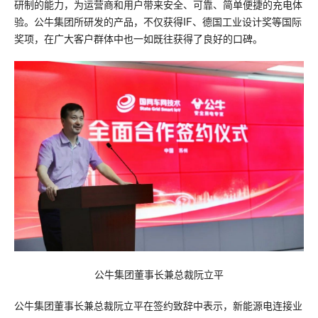
研制的能力，为运营商和用户带来安全、可靠、简单便捷的充电体
验。公牛集团所研发的产品，不仅获得IF、德国工业设计奖等国际
奖项，在广大客户群体中也一如既往获得了良好的口碑。
公牛集团董事长兼总裁阮立平
公牛集团董事长兼总裁阮立平在签约致辞中表示，新能源电连接业