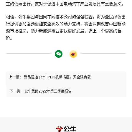
宜的低碳出行，这对于促进中国电动汽车产业发展具有重要意义。
相信，公牛集团与国网车网技术公司的强强联合，将为全民绿色出
行提供更加强劲更加安全高效的动力支持，将会深刻改变中国新能
源市场格局，助力新能源事业更快更好发展，迈上一个更高的台
阶。
上一篇：
新品速递 | 公牛PDU机柜插座，安全强负载
下一篇：
公牛集团2022年第三季度报告