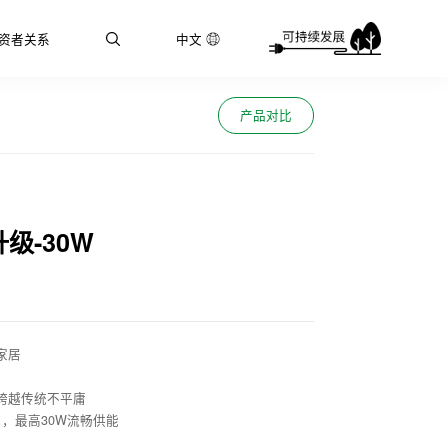
资者关系
中文
产品对比
级-30W
家居
跨越传统不平庸
B接口，最高30W流畅供能