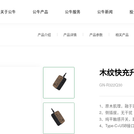
关于公牛
公牛产品
公牛服务
公牛新闻
投
产品介绍
产品详情
产品参数
相关产品
木纹快充升
GN-R322Q30
1、原木肌理，融于
2、侧插拔，无干扰
3、纯平触感开关，
4、Type-C+US