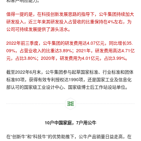
和客户响应能力。
值得一提的是，在科技创新发展思路的指导下，公牛集团持续加大
研发投入，近三年来其研发投入占营收的比重保持在4%左右，为
公司可持续发展提供了源头活水。
2022年前三季度，公牛集团的研发费用达4.07亿元，同比增长35.
09%，占营业收入的比重达3.89%；2021年，研发费用高达4.71亿
元，占比3.80%；2020年，研发费用为4.01亿元，占比3.99%。
截至2022年6月末，公牛集团参与起草国家标准、行业标准和团体
标准93项，获得有效专利授权达1990项，还是国家工业及信息化
部认可的国家级工业设计中心、国家级博士后工作站设站单位。
10户中国家庭，7户用公牛
在“创新牛”和“科技牛”的优势助推下，公牛产品销量日益走高，在