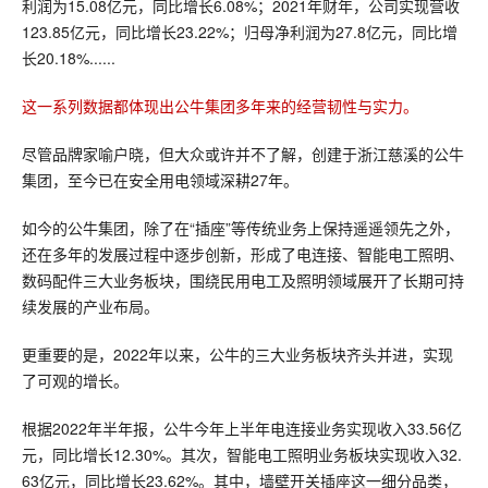
利润为15.08亿元，同比增长6.08%；2021年财年，公司实现营收
123.85亿元，同比增长23.22%；归母净利润为27.8亿元，同比增
长20.18%......
这一系列数据都体现出公牛集团多年来的经营韧性与实力。
尽管品牌家喻户晓，但大众或许并不了解，创建于浙江慈溪的公牛
集团，至今已在安全用电领域深耕27年。
如今的公牛集团，除了在“插座”等传统业务上保持遥遥领先之外，
还在多年的发展过程中逐步创新，形成了电连接、智能电工照明、
数码配件三大业务板块，围绕民用电工及照明领域展开了长期可持
续发展的产业布局。
更重要的是，2022年以来，公牛的三大业务板块齐头并进，实现
了可观的增长。
根据2022年半年报，公牛今年上半年电连接业务实现收入33.56亿
元，同比增长12.30%。其次，智能电工照明业务板块实现收入32.
63亿元，同比增长23.62%。其中，墙壁开关插座这一细分品类，