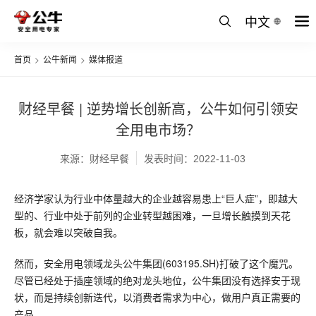
中文
首页
>
公牛新闻
>
媒体报道
财经早餐 | 逆势增长创新高，公牛如何引领安
全用电市场？
来源：财经早餐
发表时间：2022-11-03
经济学家认为行业中体量越大的企业越容易患上“巨人症”，即越大
型的、行业中处于前列的企业转型越困难，一旦增长触摸到天花
板，就会难以突破自我。
然而，安全用电领域龙头公牛集团(603195.SH)打破了这个魔咒。
尽管已经处于插座领域的绝对龙头地位，公牛集团没有选择安于现
状，而是持续创新迭代，以消费者需求为中心，做用户真正需要的
产品。