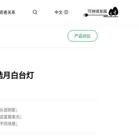
资者关系
中文
产品对比
皓月白台灯
无头部阴影；
打造爱眼柔光；
对不同场景；