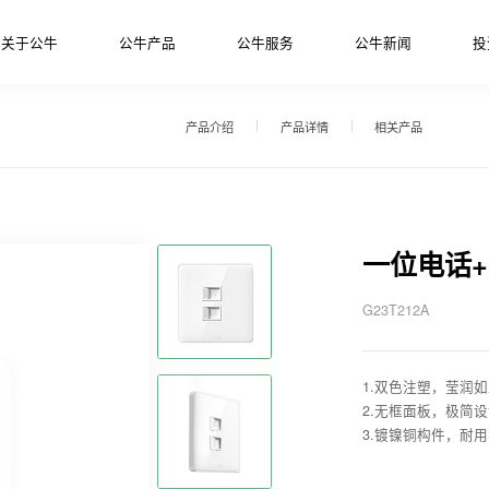
关于公牛
公牛产品
公牛服务
公牛新闻
投
产品介绍
产品详情
相关产品
一位电话
G23T212A
1.双色注塑，莹润
2.无框面板，极简
3.镀镍铜构件，耐