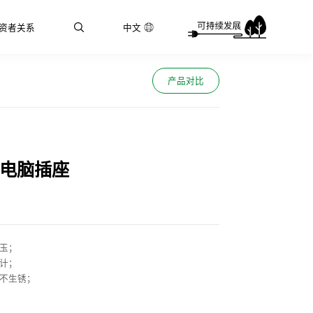
资者关系
中文
产品对比
+电脑插座
如玉；
设计；
用不生锈；