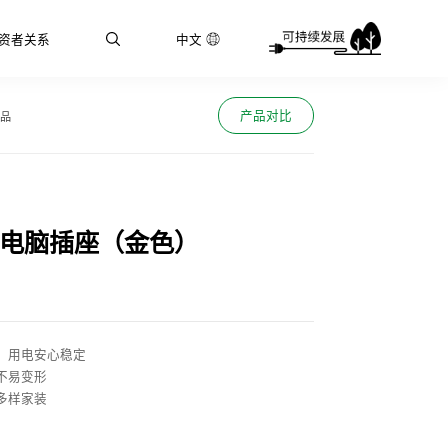
资者关系
中文
产品对比
品
+电脑插座（金色）
，用电安心稳定
不易变形
多样家装